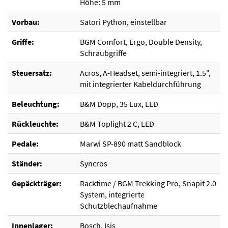
Höhe: 5 mm
Vorbau:
Satori Python, einstellbar
Griffe:
BGM Comfort, Ergo, Double Density,
Schraubgriffe
Steuersatz:
Acros, A-Headset, semi-integriert, 1.5",
mit integrierter Kabeldurchführung
Beleuchtung:
B&M Dopp, 35 Lux, LED
Rückleuchte:
B&M Toplight 2 C, LED
Pedale:
Marwi SP-890 matt Sandblock
Ständer:
Syncros
Gepäckträger:
Racktime / BGM Trekking Pro, Snapit 2.0
System, integrierte
Schutzblechaufnahme
Innenlager:
Bosch, Isis