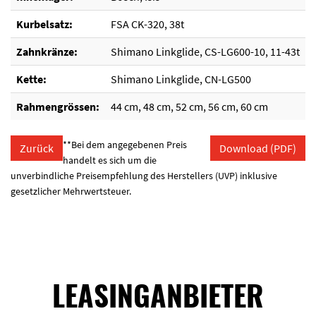
Kurbelsatz:
FSA CK-320, 38t
Zahnkränze:
Shimano Linkglide, CS-LG600-10, 11-43t
Kette:
Shimano Linkglide, CN-LG500
Rahmengrössen:
44 cm, 48 cm, 52 cm, 56 cm, 60 cm
**Bei dem angegebenen Preis
Zurück
Download (PDF)
handelt es sich um die
unverbindliche Preisempfehlung des Herstellers (UVP) inklusive
gesetzlicher Mehrwertsteuer.
LEASINGANBIETER