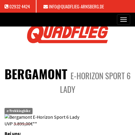
02932 4424
INFO@QUADFLIEG-ARNSBERG.DE
Toggl
navig
BERGAMONT
E-HORIZON SPORT 6
LADY
e-Trekkingbike
UVP
3.899,00
€**
Bei uns: