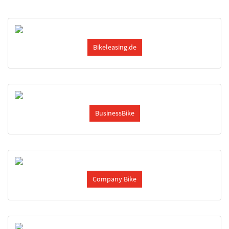
Bikeleasing.de
BusinessBike
Company Bike