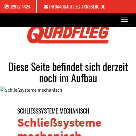
02932 4424
INFO@QUADFLIEG-ARNSBERG.DE
Toggl
navig
Diese Seite befindet sich derzeit
noch im Aufbau
SCHLIESSSYSTEME MECHANISCH
Schließsysteme
mechanisch -