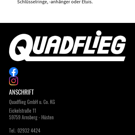
Schlüsselringe, -anhänger oder Etuis.
ANSCHRIFT
Quadflieg GmbH u. Co. KG
Eickelstraße 11
59759 Arnsberg - Hüsten
Tel.: 02932 4424